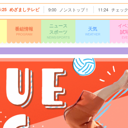
5:25
めざましテレビ
9:00
ノンストップ！
11:24
チェッ
ニュース
イベ
番組情報
天気
スポーツ
試
PROGRAM
WEATHER
NEWS/SPORTS
EVE