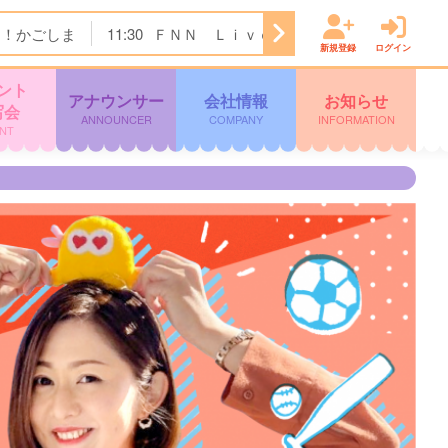
ク！かごしま
11:30
ＦＮＮ Ｌｉｖｅ Ｎｅｗｓ ｄａｙｓ
新規登録
ログイン
ント
アナウンサー
会社情報
お知らせ
写会
ANNOUNCER
COMPANY
INFORMATION
NT