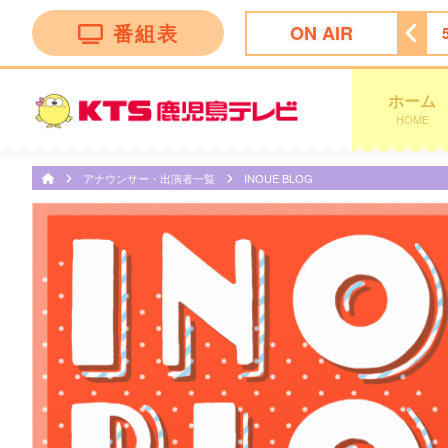
番組表
ON AIR
ッピング
4:55
ビタブリッドジャパンテレビショッピング
ホーム
HOME
アナウンサー・出演者一覧
INOUE BLOG