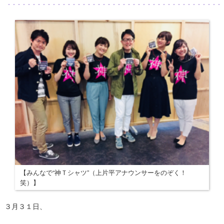
【みんなで“神Ｔシャツ”（上片平アナウンサーをのぞく！
笑）】
３月３１日、