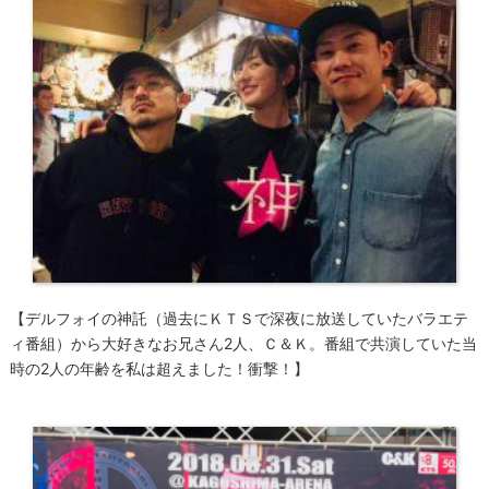
【デルフォイの神託（過去にＫＴＳで深夜に放送していたバラエテ
ィ番組）から大好きなお兄さん2人、Ｃ＆Ｋ。番組で共演していた当
時の2人の年齢を私は超えました！衝撃！】