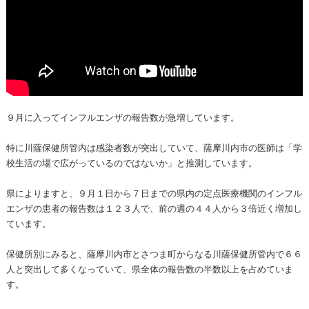
９月に入ってインフルエンザの報告数が急増しています。
特に川薩保健所管内は感染者数が突出していて、薩摩川内市の医師は「学
校生活の場で広がっているのではないか」と推測しています。
県によりますと、９月１日から７日までの県内の定点医療機関のインフル
エンザの患者の報告数は１２３人で、前の週の４４人から３倍近く増加し
ています。
保健所別にみると、薩摩川内市とさつま町からなる川薩保健所管内で６６
人と突出して多くなっていて、県全体の報告数の半数以上を占めていま
す。