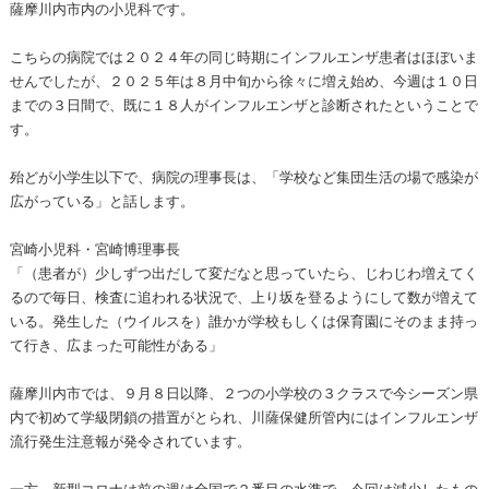
薩摩川内市内の小児科です。
こちらの病院では２０２４年の同じ時期にインフルエンザ患者はほぼいま
せんでしたが、２０２５年は８月中旬から徐々に増え始め、今週は１０日
までの３日間で、既に１８人がインフルエンザと診断されたということで
す。
殆どが小学生以下で、病院の理事長は、「学校など集団生活の場で感染が
広がっている」と話します。
宮崎小児科・宮崎博理事長
「（患者が）少しずつ出だして変だなと思っていたら、じわじわ増えてく
るので毎日、検査に追われる状況で、上り坂を登るようにして数が増えて
いる。発生した（ウイルスを）誰かが学校もしくは保育園にそのまま持っ
て行き、広まった可能性がある」
薩摩川内市では、９月８日以降、２つの小学校の３クラスで今シーズン県
内で初めて学級閉鎖の措置がとられ、川薩保健所管内にはインフルエンザ
流行発生注意報が発令されています。
一方、新型コロナは前の週は全国で２番目の水準で、今回は減少したもの