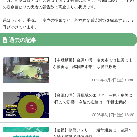
の定点当たりの患者の報告数は高止まりの状況です。
県はうがい、手洗い、室内の換気など、基本的な感染対策を徹底するよう
呼びかけています。
過去の記事
【中継動画】台風13号 奄美市では強風によ
る被害も 線状降水帯にも警戒必要
2026年8月7日(金) 18:30
【台風13号】暴風域のエリア 沖縄・奄美は
8日まで影響 今後の進路は 予報士解説
2026年8月7日(金) 18:20
【速報】桜島フェリー 通常運航に 台風１
３号の影響で減便運航