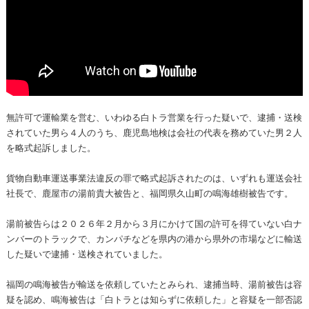
無許可で運輸業を営む、いわゆる白トラ営業を行った疑いで、逮捕・送検
されていた男ら４人のうち、鹿児島地検は会社の代表を務めていた男２人
を略式起訴しました。
貨物自動車運送事業法違反の罪で略式起訴されたのは、いずれも運送会社
社長で、鹿屋市の湯前貴大被告と、福岡県久山町の鳴海雄樹被告です。
湯前被告らは２０２６年２月から３月にかけて国の許可を得ていない白ナ
ンバーのトラックで、カンパチなどを県内の港から県外の市場などに輸送
した疑いで逮捕・送検されていました。
福岡の鳴海被告が輸送を依頼していたとみられ、逮捕当時、湯前被告は容
疑を認め、鳴海被告は「白トラとは知らずに依頼した」と容疑を一部否認