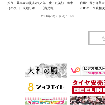
姶良・霧島豪雨災害から1年 戻った笑顔、道半
台風13号が奄美
ばの復旧 現地リポート【鹿児島】
7000戸 欠航相
2026年8月7日(金) 18:50