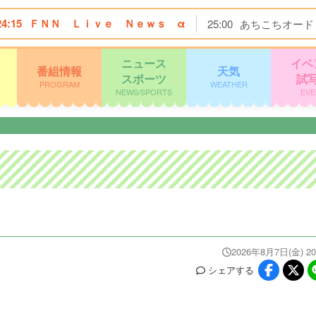
24:15
ＦＮＮ Ｌｉｖｅ Ｎｅｗｓ α
25:00
あちこちオード
ニュース
イベ
番組情報
天気
スポーツ
試
PROGRAM
WEATHER
NEWS/SPORTS
EVE
2026年8月7日(金) 20
シェア
する