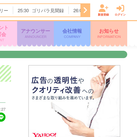
リー
25:30
ゴリパラ見聞録
26:00
テレビショッピング
新規登録
ログイン
ント
アナウンサー
会社情報
お知らせ
写会
ANNOUNCER
COMPANY
INFORMATION
NT
:27