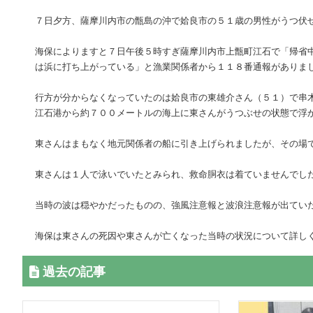
７日夕方、薩摩川内市の甑島の沖で姶良市の５１歳の男性がうつ伏
海保によりますと７日午後５時すぎ薩摩川内市上甑町江石で「帰省
は浜に打ち上がっている」と漁業関係者から１１８番通報がありま
行方が分からなくなっていたのは姶良市の東雄介さん（５１）で串
江石港から約７００メートルの海上に東さんがうつぶせの状態で浮
東さんはまもなく地元関係者の船に引き上げられましたが、その場
東さんは１人で泳いでいたとみられ、救命胴衣は着ていませんでし
当時の波は穏やかだったものの、強風注意報と波浪注意報が出てい
海保は東さんの死因や東さんが亡くなった当時の状況について詳し
過去の記事