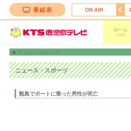
番組表
ON AIR
脱力タイムズ
23:45
＜ノイタミナ＞逃げ上手の若君第二期
ホーム
HOME
ニュース・スポーツ
ニュース・スポーツ
甑島でボートに乗った男性が死亡