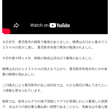
８日夕方、鹿児島市の桜島で爆発がありました。噴煙は火口から最大で２
２００ｍの高さに達し、鹿児島市街地で降灰が観測されました。
８日午後５時１４分、桜島の南岳山頂火口で爆発がありました。
噴煙は火口から２２００ｍの高さまで上がり、鹿児島市街地方向にやや多
量の噴煙が流れました。
この噴火により鹿児島市の北ふ頭付近では、小さな噴石が飛んできたとい
う情報も寄せられています。
桜島では、姶良カルデラの地下深部にマグマが長期にわたり蓄積した状態
で、火山ガスの放出量も概ね多い状態であることから、気象台は今後も噴