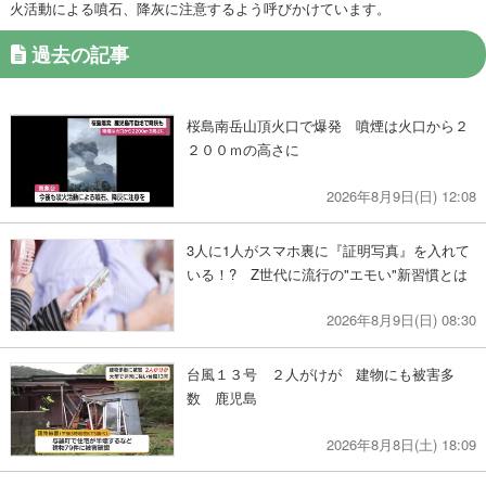
火活動による噴石、降灰に注意するよう呼びかけています。
過去の記事
桜島南岳山頂火口で爆発 噴煙は火口から２
２００ｍの高さに
2026年8月9日(日) 12:08
3人に1人がスマホ裏に『証明写真』を入れて
いる！? Z世代に流行の"エモい"新習慣とは
2026年8月9日(日) 08:30
台風１３号 ２人がけが 建物にも被害多
数 鹿児島
2026年8月8日(土) 18:09