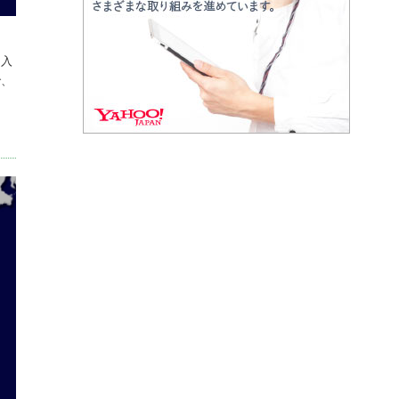
に入
で、