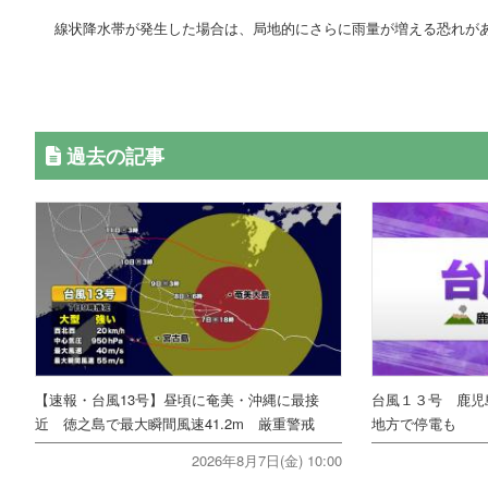
線状降水帯が発生した場合は、局地的にさらに雨量が増える恐れが
過去の記事
【速報・台風13号】昼頃に奄美・沖縄に最接
台風１３号 鹿児
近 徳之島で最大瞬間風速41.2m 厳重警戒
地方で停電も
2026年8月7日(金) 10:00