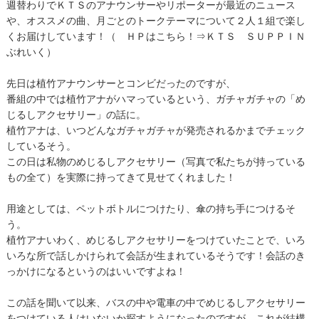
週替わりでＫＴＳのアナウンサーやリポーターが最近のニュース
や、オススメの曲、月ごとのトークテーマについて２人１組で楽し
くお届けしています！（ ＨＰはこちら！⇒
ＫＴＳ ＳＵＰＰＩＮ
ぶれいく
）
先日は植竹アナウンサーとコンビだったのですが、
番組の中では植竹アナがハマっているという、ガチャガチャの「め
じるしアクセサリー」の話に。
植竹アナは、いつどんなガチャガチャが発売されるかまでチェック
しているそう。
この日は私物のめじるしアクセサリー（写真で私たちが持っている
もの全て）を実際に持ってきて見せてくれました！
用途としては、ペットボトルにつけたり、傘の持ち手につけるそ
う。
植竹アナいわく、めじるしアクセサリーをつけていたことで、いろ
いろな所で話しかけられて会話が生まれているそうです！会話のき
っかけになるというのはいいですよね！
この話を聞いて以来、バスの中や電車の中でめじるしアクセサリー
をつけている人はいないか探すようになったのですが…これが結構