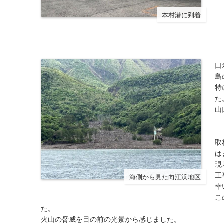
本村港に到着
口
島
特
た
山
取
は
現
工
海側から見た向江浜地区
幸
こ
た。
火山の脅威を目の前の光景から感じました。