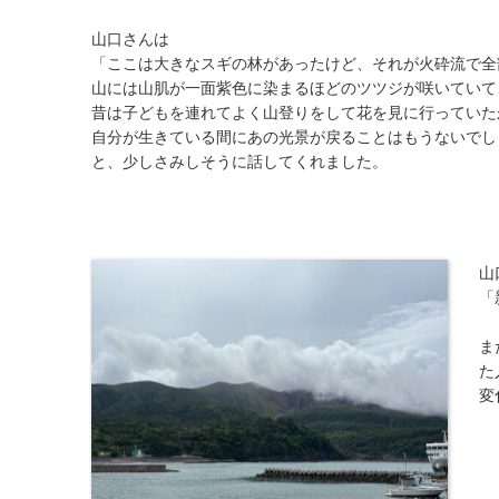
山口さんは
「ここは大きなスギの林があったけど、それが火砕流で全
山には山肌が一面紫色に染まるほどのツツジが咲いていて
昔は子どもを連れてよく山登りをして花を見に行っていた
自分が生きている間にあの光景が戻ることはもうないでし
と、少しさみしそうに話してくれました。
山
「
ま
た
変