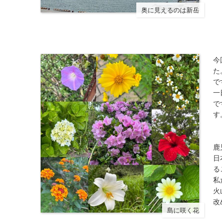
奥に見えるのは新岳
今
た
で
一
で
す
鹿
日
る
私
火
改
島に咲く花