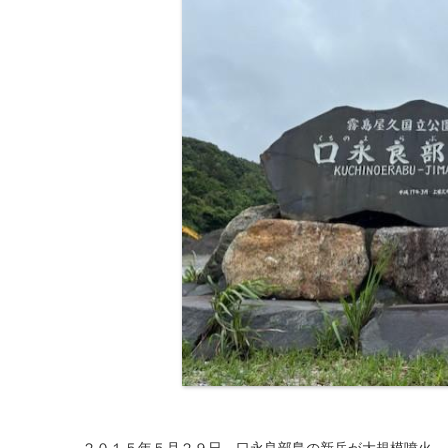
２０１５年５月２９日、口永良部島の新岳が大規模噴火。