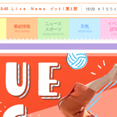
15:45
Ｌｉｖｅ Ｎｅｗｓ イット！第１部
18:09
ＫＴＳライ
ニュース
イベ
番組情報
天気
スポーツ
試
PROGRAM
WEATHER
NEWS/SPORTS
EVE