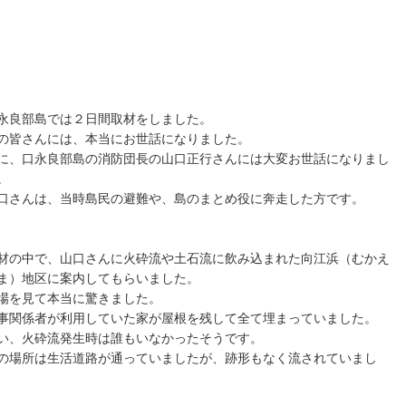
永良部島では２日間取材をしました。
の皆さんには、本当にお世話になりました。
に、口永良部島の消防団長の山口正行さんには大変お世話になりまし
。
口さんは、当時島民の避難や、島のまとめ役に奔走した方です。
材の中で、山口さんに火砕流や土石流に飲み込まれた向江浜（むかえ
ま）地区に案内してもらいました。
場を見て本当に驚きました。
事関係者が利用していた家が屋根を残して全て埋まっていました。
い、火砕流発生時は誰もいなかったそうです。
の場所は生活道路が通っていましたが、跡形もなく流されていまし