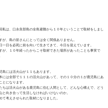
回私は、口永良部島の全島避難から１０年ということで取材をしまし
。
すが、島の皆さんにとっては全く関係ありません。
日一日を必死に前を向いて生きてきて、今日を迎えています。
すが、１０年経ったからこそ取材できた場所があったことも事実で
。
児島には活火山が１１もあります。
本には全部で１１１の活火山があって、その１０分の１が鹿児島にあ
ことになります。
たちは活火山がある鹿児島に住む人間として、どんな心構えで、どう
山と向き合って生活しなければいけないのか。
めて考えさせられた取材になりました。