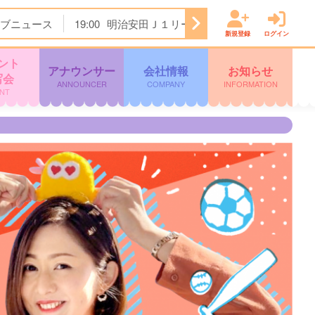
ブニュース
19:00
明治安田Ｊ１リーグ開幕戦 横浜Ｆ・マリノ
新規登録
ログイン
ント
アナウンサー
会社情報
お知らせ
写会
ANNOUNCER
COMPANY
INFORMATION
NT