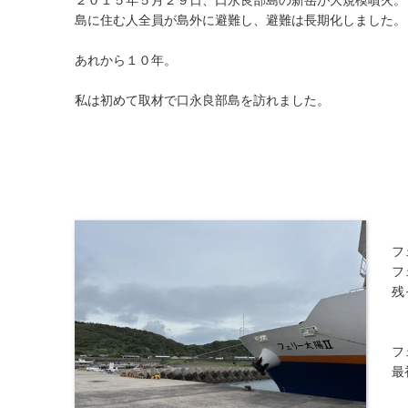
島に住む人全員が島外に避難し、避難は長期化しました。
あれから１０年。
私は初めて取材で口永良部島を訪れました。
フ
フ
残
フ
最