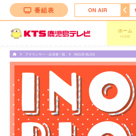
番組表
ON AIR
ング
14:50
ぽよチャンネル
14:55
ミキティダイニング
ホーム
HOME
アナウンサー・出演者一覧
INOUE BLOG