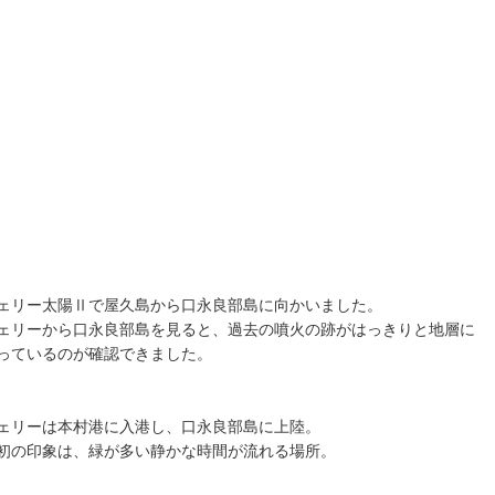
ェリー太陽Ⅱで屋久島から口永良部島に向かいました。
ェリーから口永良部島を見ると、過去の噴火の跡がはっきりと地層に
っているのが確認できました。
ェリーは本村港に入港し、口永良部島に上陸。
初の印象は、緑が多い静かな時間が流れる場所。