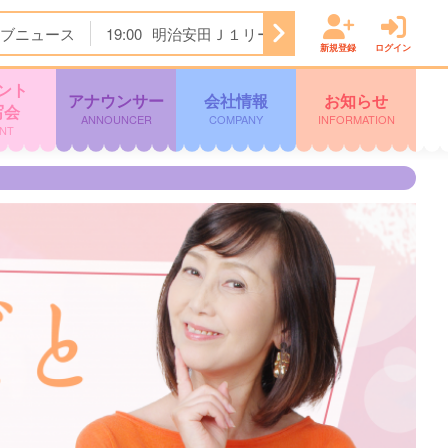
ブニュース
19:00
明治安田Ｊ１リーグ開幕戦 横浜Ｆ・マリノ
新規登録
ログイン
ント
アナウンサー
会社情報
お知らせ
写会
ANNOUNCER
COMPANY
INFORMATION
NT