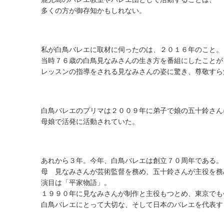
多くの方が御存知かもしれない。
私が白鳥バレエに取材に伺ったのは、２０１６年のこと。
当時７６歳の白鳥見なみさんの生き方を番組にしたことが
レッスンの指導をされる見なみさんの姿に驚き、尊敬すら
白鳥バレエのプリマは２００９年に弟子で娘の五十鈴さん
母娘で活発に活動されていた。
あれから３年。今年、白鳥バレエは創立７０周年である。
母 見なみさんが芸術監督を務め、五十鈴さんが主役を務
演目は「平家物語」。
１９９０年に見なみさんが制作と主役もつとめ、東京でも
白鳥バレエにとって大切な、そして日本のバレエを代表す