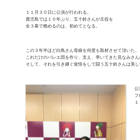
１１月３０日に公演が行われる。
鹿児島では１０年ぶり、五十鈴さんが主役を
全３幕で務めるのは、初めてとなる。
この３年半ほど白鳥さん母娘を何度も取材させて頂いた。
これだけのバレエ団を作り、支え、率いてきた見なみさん
そして、それを引き継ぐ覚悟をして闘う五十鈴さんは美し
公
フ
１