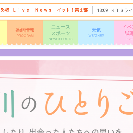
15:45
Ｌｉｖｅ Ｎｅｗｓ イット！第１部
18:09
ＫＴＳライ
ニュース
イベ
番組情報
天気
スポーツ
試
PROGRAM
WEATHER
NEWS/SPORTS
EVE