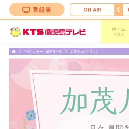
番組表
ON AIR
ング
14:50
ぽよチャンネル
14:55
ミキティダイニング
ホーム
HOME
アナウンサー・出演者一覧
加茂川のひとりごと