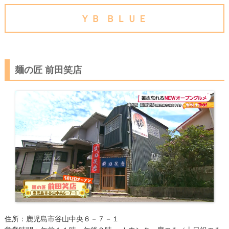
ＹＢ ＢＬＵＥ
麺の匠 前田笑店
住所：鹿児島市谷山中央６－７－１