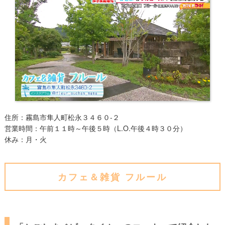
住所：霧島市隼人町松永３４６０-２
営業時間：午前１１時～午後５時（L.O.午後４時３０分）
​休み：​月・火
カフェ＆雑貨 フルール