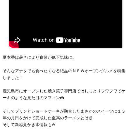
夏本番は暑さにより食欲が低下気味に。
そんなアナタでも食べたくなる絶品のＮＥＷオープングルメを特集
しました！
鹿児島市にオープンした焼き菓子専門店ではしっとりフワフワでケ
ーキのような見た目のマフィン🍰
そしてプリンとショートケーキが融合したまさかのスイーツに１３
年の月日をかけて完成した至高のラーメンとは🍜
そして新感覚かき氷情報も🍧