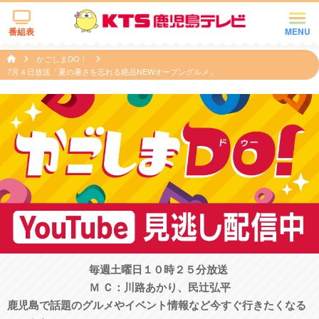
番組表
MENU
かごしまDO！
7月４日放送「夏の暑さを忘れる絶品NEWオープングルメ」
毎週土曜日１０時２５分放送
Ｍ Ｃ：川路あかり、民辻󠄀弘平
鹿児島で話題のグルメやイベント情報など今すぐ行きたくなる