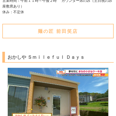
営業時間：午前１１時～午後２時 カウンター席のみ（土日祝のみ
座敷席あり）
休み：不定休
麺の匠 前田笑店
おかしや Ｓｍｉｌｅｆｕｌ Ｄａｙｓ