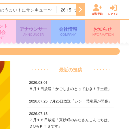
のうまい！にサンキュー〜
26:15
ディノスＴＨＥストア
2
新規登録
ログイン
ント
アナウンサー
会社情報
お知らせ
写会
ANNOUNCER
COMPANY
INFORMATION
NT
最近の投稿
2026.08.01
８月１日放送「かごしまのとっておき！手土産」
2026.07.25
7月25日放送「シン・恐竜展が開幕」
2026.07.18
７月１８日放送「真砂町のみなさんこんにちは。
ＤОもＫＴＳです」