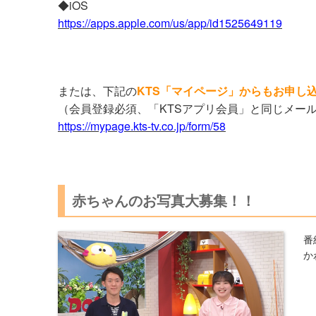
◆iOS
https://apps.apple.com/us/app/id1525649119
または、下記の
KTS「マイページ」からもお申し
（会員登録必須、「KTSアプリ会員」と同じメー
https://mypage.kts-tv.co.jp/form/58
赤ちゃんのお写真大募集！！
番
か