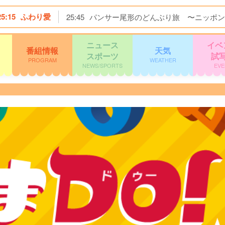
25:15
ふわり愛
25:45
パンサー尾形のどんぶり旅 〜ニッポン
ニュース
イベ
番組情報
天気
スポーツ
試
PROGRAM
WEATHER
NEWS/SPORTS
EVE