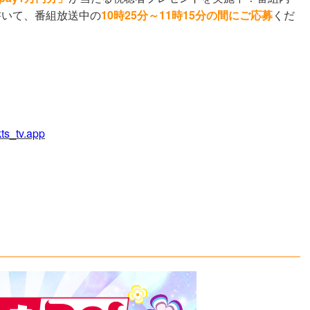
書いて、番組放送中の
10時25分～11時15分の間にご応募
くだ
kts_tv.app