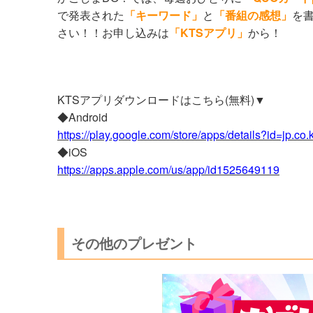
で発表された
「キーワード」
と
「番組の感想」
を
さい！！お申し込みは
「KTSアプリ」
から！
KTSアプリダウンロードはこちら(無料)▼
◆Android
https://play.google.com/store/apps/details?id=jp.co.
◆iOS
https://apps.apple.com/us/app/id1525649119
その他のプレゼント