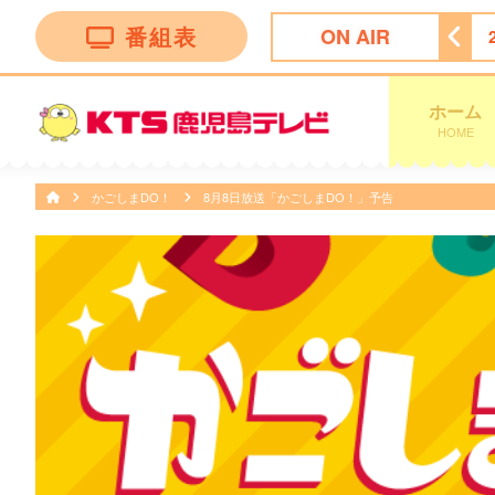
番組表
ON AIR
ース＆スポーツ
24:45
Ｋａｇｏｓｈｉｍａ 見っどナイト
ホーム
HOME
かごしまDO！
8月8日放送「かごしまDO！」予告