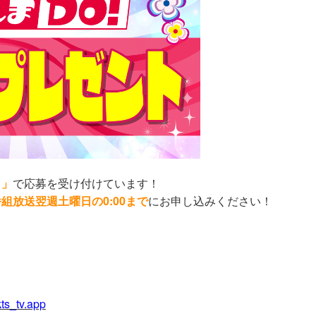
リ」
で応募を受け付けています！
組放送翌週土曜日の0:00まで
にお申し込みください！
kts_tv.app