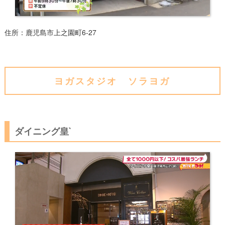
住所
：鹿児島市
上之園町6-27
ヨガスタジオ ソラヨガ
ダイニング皇`