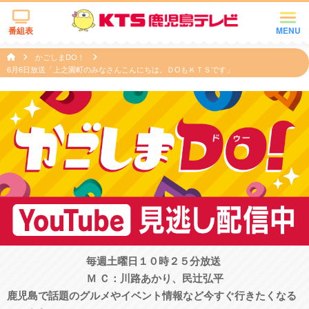
番組表
MENU
かごしまDO！
6月6日放送「上之園町のみなさんこんにちは。ＤОもＫＴＳです」
毎週土曜日１０時２５分放送
Ｍ Ｃ：川路あかり、民辻󠄀弘平
鹿児島で話題のグルメやイベント情報など今すぐ行きたくなる