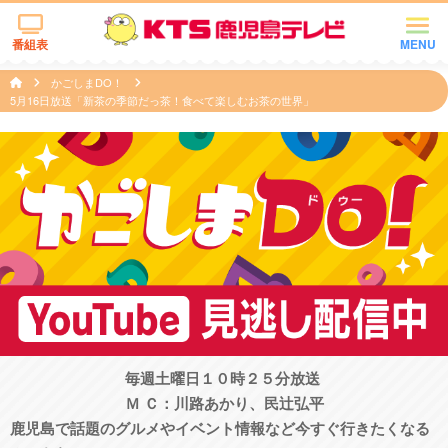
番組表
MENU
かごしまDO！
5月16日放送「新茶の季節だっ茶！食べて楽しむお茶の世界」
毎週土曜日１０時２５分放送
Ｍ Ｃ：川路あかり、民辻󠄀弘平
鹿児島で話題のグルメやイベント情報など今すぐ行きたくなる