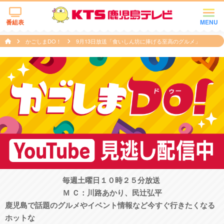
番組表
MENU
かごしまDO！
9月13日放送「食いしん坊に捧げる至高のグルメ」
毎週土曜日１０時２５分放送
Ｍ Ｃ：川路あかり、民辻󠄀弘平
鹿児島で話題のグルメやイベント情報など今すぐ行きたくなる
ホットな