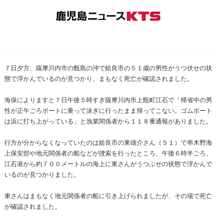
７日夕方、薩摩川内市の甑島の沖で姶良市の５１歳の男性がうつ伏せの状
態で浮かんでいるのが見つかり、まもなく死亡が確認されました。
海保によりますと７日午後５時すぎ薩摩川内市上甑町江石で「帰省中の男
性が正午ごろボートに乗って泳ぎに行ったまま帰ってこない。ゴムボート
は浜に打ち上がっている」と漁業関係者から１１８番通報がありました。
行方が分からなくなっていたのは姶良市の東雄介さん（５１）で串木野海
上保安部や地元関係者の船などが捜索を行ったところ、午後６時半ごろ、
江石港から約７００メートルの海上に東さんがうつぶせの状態で浮かんで
いるのが見つかりました。
東さんはまもなく地元関係者の船に引き上げられましたが、その場で死亡
が確認されました。