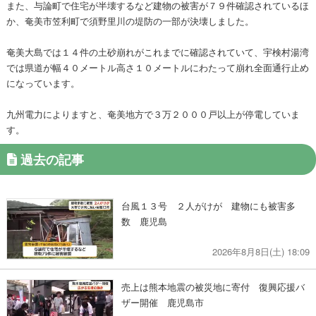
また、与論町で住宅が半壊するなど建物の被害が７９件確認されているほ
か、奄美市笠利町で須野里川の堤防の一部が決壊しました。
奄美大島では１４件の土砂崩れがこれまでに確認されていて、宇検村湯湾
では県道が幅４０メートル高さ１０メートルにわたって崩れ全面通行止め
になっています。
九州電力によりますと、奄美地方で３万２０００戸以上が停電していま
す。
過去の記事
台風１３号 ２人がけが 建物にも被害多
数 鹿児島
2026年8月8日(土) 18:09
売上は熊本地震の被災地に寄付 復興応援バ
ザー開催 鹿児島市