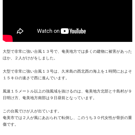
大型で非常に強い台風１３号で、奄美地方では多くの建物に被害があった
ほか、２人がけがをしました。
大型で非常に強い台風１３号は、久米島の西北西の海上を１時間におよそ
１５キロの速さで西に進んでいます。
風速１５メートル以上の強風域を抜けるのは、奄美地方北部と十島村が９
日明け方、奄美地方南部は９日昼前となっています。
この台風でけが人が出ています。
奄美市では２人が風にあおられて転倒し、このうち３０代女性が骨折の重
傷です。