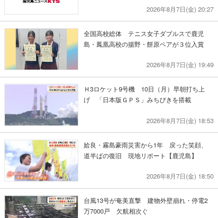
2026年8月7日(金) 20:27
全国高校総体 テニス女子ダブルスで鹿児
島・鳳凰高校の揚野・餅原ペアが３位入賞
2026年8月7日(金) 19:49
Ｈ3ロケット9号機 10日（月）早朝打ち上
げ 「日本版ＧＰＳ」みちびきを搭載
2026年8月7日(金) 18:53
姶良・霧島豪雨災害から1年 戻った笑顔、
道半ばの復旧 現地リポート【鹿児島】
2026年8月7日(金) 18:50
台風13号が奄美直撃 建物外壁崩れ・停電2
万7000戸 欠航相次ぐ