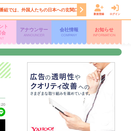
番組では、外国人たちの日本への玄関口、空港で勝手にお出迎えし
新規登録
ログイン
ント
アナウンサー
会社情報
お知らせ
写会
ANNOUNCER
COMPANY
INFORMATION
NT
:20