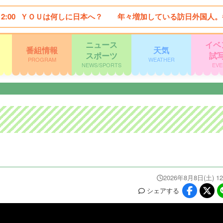
12:00
ＹＯＵは何しに日本へ？ 年々増加している訪日外国人。
ニュース
イベ
番組情報
天気
スポーツ
試
PROGRAM
WEATHER
NEWS/SPORTS
EVE
2026年8月8日(土) 12
シェア
する