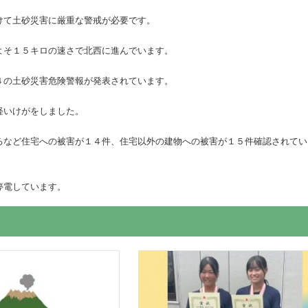
けて土砂災害に厳重な警戒が必要です。
よそ１５キロの速さで北西に進んでいます。
４の土砂災害危険警報が発表されています。
軽いけがをしました。
るなど住宅への被害が１４件、住宅以外の建物への被害が１５件確認されてい
停電しています。