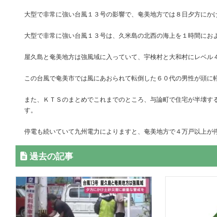
大型で非常に強い台風１３号の影響で、奄美地方では８日夕方にか
大型で非常に強い台風１３号は、久米島の北西の海上を１時間にお
屋久島と奄美地方は強風域に入っていて、宇検村と大和村にレベル
この台風で奄美市では風にあおられて転倒した６０代の男性が頭に
また、ＫＴＳのまとめでこれまでのところ、与論町で住宅が半壊す
す。
停電も続いていて九州電力によりますと、奄美地方で４万戸以上が
過去の記事