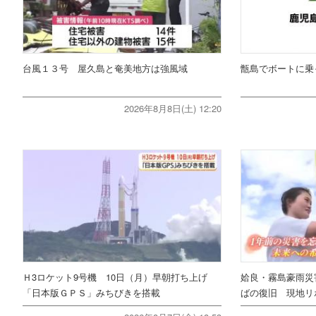
台風１３号 屋久島と奄美地方は強風域
甑島でボートに乗
2026年8月8日(土) 12:20
Ｈ3ロケット9号機 10日（月）早朝打ち上げ
姶良・霧島豪雨災
「日本版ＧＰＳ」みちびきを搭載
ばの復旧 現地リ