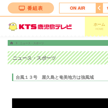
番組表
ON AIR
チャンネル
11:50
ＦＮＮ Ｌｉｖｅ Ｎｅｗｓ ｄａｙｓ
ホーム
HOME
ニュース・スポーツ
ニュース・スポーツ
台風１３号 屋久島と奄美地方は強風域