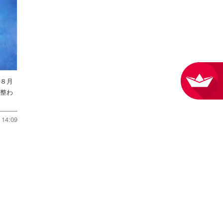
を８月
件整わ
14:09