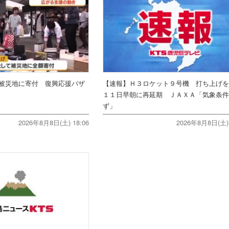
被災地に寄付 復興応援バザ
【速報】Ｈ３ロケット９号機 打ち上げ
１１日早朝に再延期 ＪＡＸＡ「気象条
ず」
2026年8月8日(土) 18:06
2026年8月8日(土) 