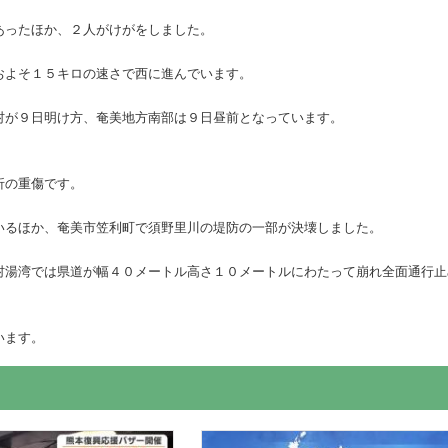
あったほか、２人がけがをしました。
およそ１５キロの速さで西に進んでいます。
村が９日明け方、奄美地方南部は９日昼前となっています。
折の重傷です。
いるほか、奄美市笠利町で須野里川の堤防の一部が決壊しました。
村湯湾では県道が幅４０メートル高さ１０メートルにわたって崩れ全面通行止
います。