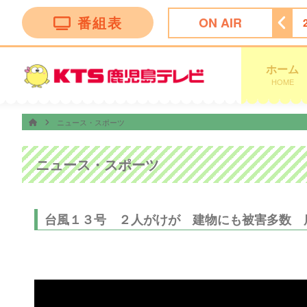
番組表
ON AIR
サー尾形のどんぶり旅 〜ニッポンのうまい！にサンキュー〜
ホーム
HOME
ニュース・スポーツ
ニュース・スポーツ
台風１３号 ２人がけが 建物にも被害多数 