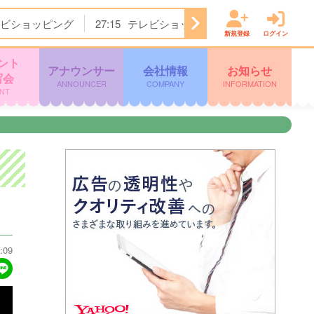
ビショッピング
27:15
テレビショッピング
27:45
天気予
新規登録
ログイン
ント
アナウンサー
会社情報
お知らせ
写会
ANNOUNCER
COMPANY
INFORMATION
NT
:09