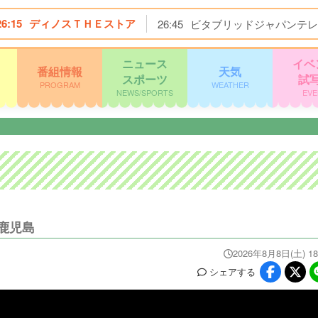
26:15
ディノスＴＨＥストア
26:45
ビタブリッドジャパンテレ
ニュース
イベ
番組情報
天気
スポーツ
試
PROGRAM
WEATHER
NEWS/SPORTS
EVE
鹿児島
2026年8月8日(土) 18
シェア
する