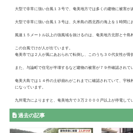
大型で非常に強い台風１３号で、奄美地方では多くの建物に被害が
大型で非常に強い台風１３号は、久米島の西北西の海上を１時間に
風速１５メートル以上の強風域を抜けるのは、奄美地方北部と十島
この台風でけが人が出ています。
奄美市では２人が風にあおられて転倒し、このうち３０代女性が骨
また、与論町で住宅が半壊するなど建物の被害が７９件確認されて
奄美大島では１４件の土砂崩れがこれまでに確認されていて、宇検
になっています。
九州電力によりますと、奄美地方で３万２０００戸以上が停電して
過去の記事