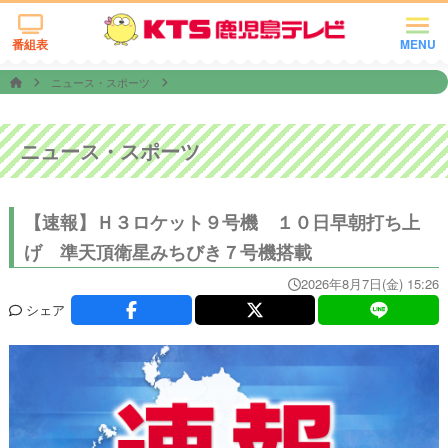
番組表
MENU
ニュース・スポーツ
ニュース・スポーツ
【速報】Ｈ３ロケット９号機 １０日早朝打ち上
げ 準天頂衛星みちびき７号機搭載
2026年8月7日(金) 15:26
シェア