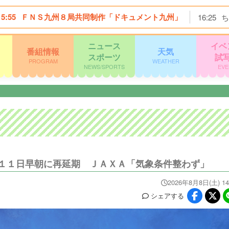
15:55
ＦＮＳ九州８局共同制作「ドキュメント九州」
16:25
ち
ニュース
イベ
番組情報
天気
スポーツ
試
PROGRAM
WEATHER
NEWS/SPORTS
EVE
１１日早朝に再延期 ＪＡＸＡ「気象条件整わず」
2026年8月8日(土) 14
シェア
する