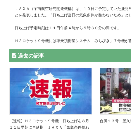
ＪＡＸＡ（宇宙航空研究開発機構）は、１０日に予定していた鹿児
とを発表しました。「打ち上げ当日の気象条件が整わないため」と
打ち上げ予定時刻は１１日午前４時から５時３０分の間です。
Ｈ３ロケット９号機には準天頂衛星システム「みちびき」７号機が
過去の記事
【速報】Ｈ３ロケット９号機 打ち上げを８月
台風１３号 屋久
１１日早朝に再延期 ＪＡＸＡ「気象条件整わ