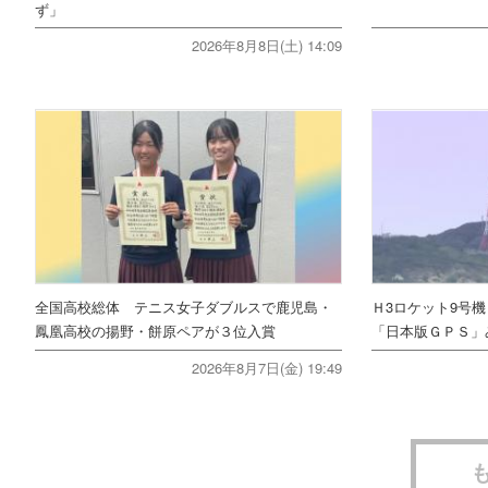
ず」
2026年8月8日(土) 14:09
全国高校総体 テニス女子ダブルスで鹿児島・
Ｈ3ロケット9号
鳳凰高校の揚野・餅原ペアが３位入賞
「日本版ＧＰＳ」
2026年8月7日(金) 19:49