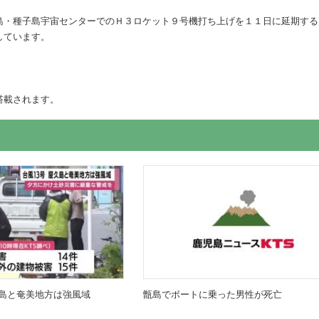
島・種子島宇宙センターでのＨ３ロケット９号機打ち上げを１１日に延期する
しています。
搭載されます。
島と奄美地方は強風域
甑島でボートに乗った男性が死亡