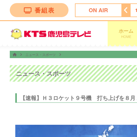
番組表
ON AIR
リリー〜大分アート旅〜
14:55
奇跡体験！アンビリバボー
ホーム
HOME
ニュース・スポーツ
ニュース・スポーツ
【速報】Ｈ３ロケット９号機 打ち上げを８月