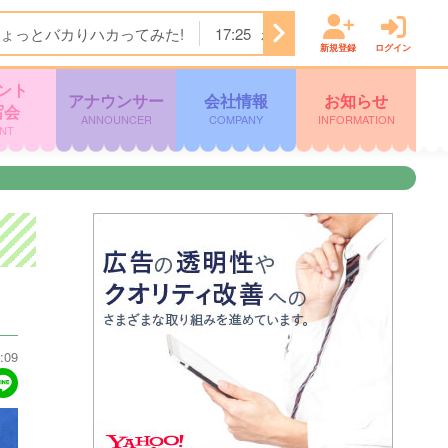
ょっとバカりハカってみた!
17:25
わんにゃん＋ かごしま
新規登録
ログイン
ント
アナウンサー
会社情報
お知らせ
写会
ANNOUNCER
COMPANY
INFORMATION
NT
:09