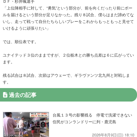
ＤＦ・杉井颯選手
「上位陣相手に対して、“勇気”という部分が、前を向くだったり前にボー
ルを届けるという部分が足りなかった。残り８試合、僕らはまだ諦めてな
いし、走って戦って自分たちらしいプレーをこれからもっともっと見せて
いけるように頑張りたい」
では、順位表です。
ユナイテッド３位のままですが、２位栃木との勝ち点差は６に広がってい
ます。
残る試合は８試合、次節はアウェーで、ギラヴァンツ北九州と対戦しま
す。
過去の記事
台風１３号の影響残る 停電で洗濯できない
住民がコンランドリーに列・鹿児島
2026年8月9日(日) 18:10