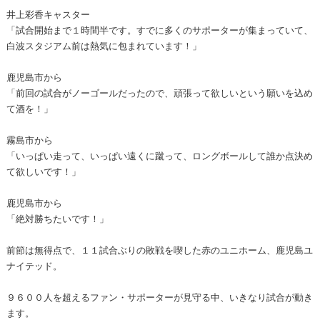
井上彩香キャスター
「試合開始まで１時間半です。すでに多くのサポーターが集まっていて、
白波スタジアム前は熱気に包まれています！」
鹿児島市から
「前回の試合がノーゴールだったので、頑張って欲しいという願いを込め
て酒を！」
霧島市から
「いっぱい走って、いっぱい遠くに蹴って、ロングボールして誰か点決め
て欲しいです！」
鹿児島市から
「絶対勝ちたいです！」
前節は無得点で、１１試合ぶりの敗戦を喫した赤のユニホーム、鹿児島ユ
ナイテッド。
９６００人を超えるファン・サポーターが見守る中、いきなり試合が動き
ます。