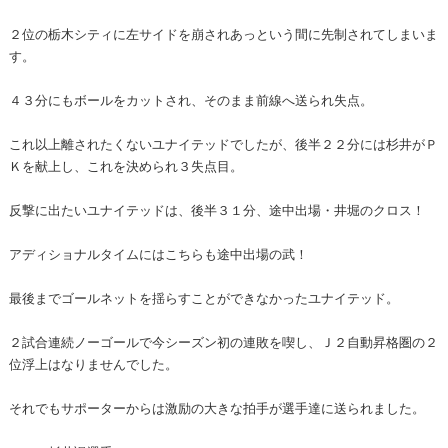
２位の栃木シティに左サイドを崩されあっという間に先制されてしまいま
す。
４３分にもボールをカットされ、そのまま前線へ送られ失点。
これ以上離されたくないユナイテッドでしたが、後半２２分には杉井がＰ
Ｋを献上し、これを決められ３失点目。
反撃に出たいユナイテッドは、後半３１分、途中出場・井堀のクロス！
アディショナルタイムにはこちらも途中出場の武！
最後までゴールネットを揺らすことができなかったユナイテッド。
２試合連続ノーゴールで今シーズン初の連敗を喫し、Ｊ２自動昇格圏の２
位浮上はなりませんでした。
それでもサポーターからは激励の大きな拍手が選手達に送られました。