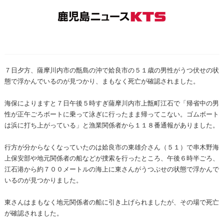
７日夕方、薩摩川内市の甑島の沖で姶良市の５１歳の男性がうつ伏せの状
態で浮かんでいるのが見つかり、まもなく死亡が確認されました。
海保によりますと７日午後５時すぎ薩摩川内市上甑町江石で「帰省中の男
性が正午ごろボートに乗って泳ぎに行ったまま帰ってこない。ゴムボート
は浜に打ち上がっている」と漁業関係者から１１８番通報がありました。
行方が分からなくなっていたのは姶良市の東雄介さん（５１）で串木野海
上保安部や地元関係者の船などが捜索を行ったところ、午後６時半ごろ、
江石港から約７００メートルの海上に東さんがうつぶせの状態で浮かんで
いるのが見つかりました。
東さんはまもなく地元関係者の船に引き上げられましたが、その場で死亡
が確認されました。