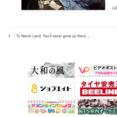
山
「To Never Land. You’ll never grow up there.」