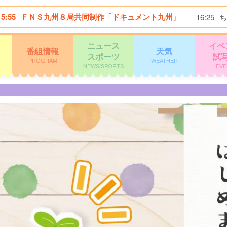
15:55
ＦＮＳ九州８局共同制作「ドキュメント九州」
16:25
ち
ニュース
イベ
番組情報
天気
スポーツ
試
PROGRAM
WEATHER
NEWS/SPORTS
EVE