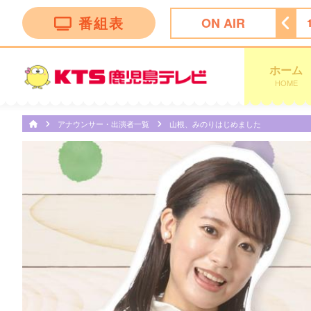
番組表
ON AIR
リリー〜大分アート旅〜
14:55
奇跡体験！アンビリバボー
ホーム
HOME
アナウンサー・出演者一覧
山根、みのりはじめました