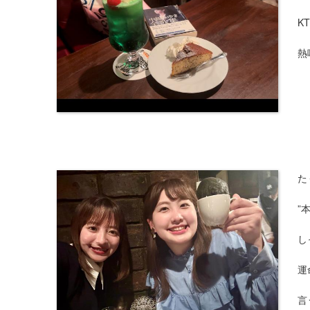
K
熱
た
”
し
運
言