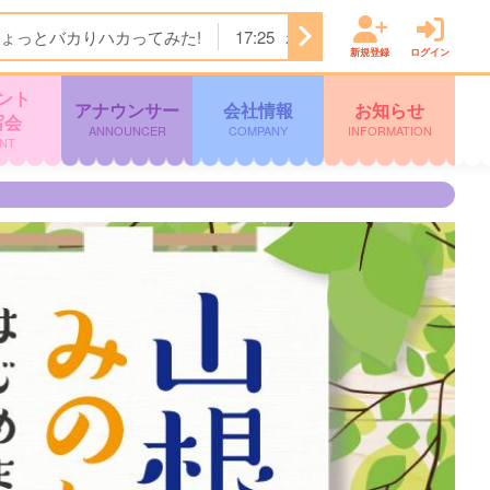
ょっとバカりハカってみた!
17:25
わんにゃん＋ かごしま
新規登録
ログイン
ント
アナウンサー
会社情報
お知らせ
写会
ANNOUNCER
COMPANY
INFORMATION
NT