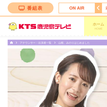
番組表
ON AIR
Ｐ
21:45
かまいたちの瞬間回答！〜６０秒でお悩み解決〜
ホーム
HOME
アナウンサー・出演者一覧
山根、みのりはじめました