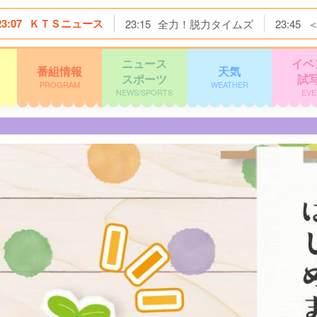
23:07
ＫＴＳニュース
23:15
全力！脱力タイムズ
23:45
ニュース
イベ
番組情報
天気
スポーツ
試
PROGRAM
WEATHER
NEWS/SPORTS
EVE