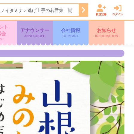
＜ノイタミナ＞逃げ上手の若君第二期
24:15
ＦＮＮ Ｌｉｖｅ
新規登録
ログイン
ント
アナウンサー
会社情報
お知らせ
写会
ANNOUNCER
COMPANY
INFORMATION
NT