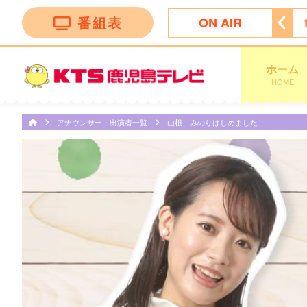
番組表
ON AIR
！かごしま
11:30
ＦＮＮ Ｌｉｖｅ Ｎｅｗｓ ｄａｙｓ
ホーム
HOME
アナウンサー・出演者一覧
山根、みのりはじめました