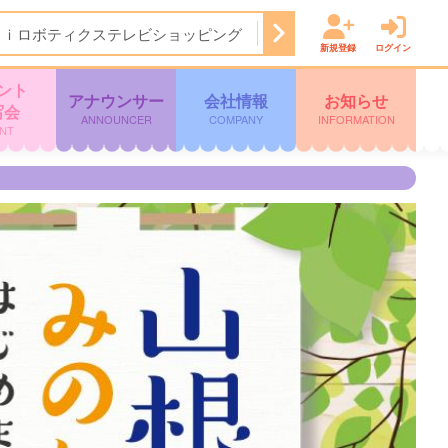
Ａｉロボティクステレビショッピング
14:50
ぽよチャンネル
新規登録
ログイン
ント
アナウンサー
会社情報
お知らせ
写会
ANNOUNCER
COMPANY
INFORMATION
NT