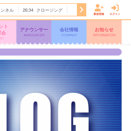
ャンネル
26:34
クロージング
新規登録
ログイン
ント
アナウンサー
会社情報
お知らせ
写会
ANNOUNCER
COMPANY
INFORMATION
NT