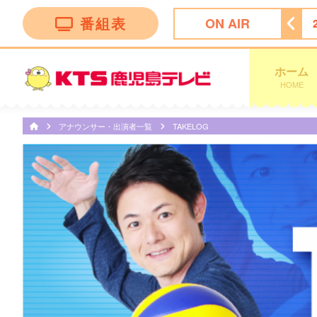
番組表
ON AIR
 α
25:00
あちこちオードリー
25:30
ゴリパラ見聞録
ホーム
HOME
アナウンサー・出演者一覧
TAKELOG