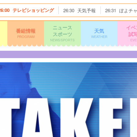
26:00
テレビショッピング
26:30
天気予報
26:31
ぽよチ
ニュース
イベ
番組情報
天気
スポーツ
試
PROGRAM
WEATHER
NEWS/SPORTS
EVE