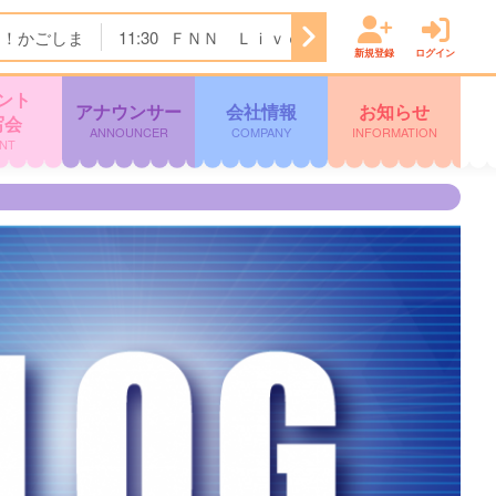
ク！かごしま
11:30
ＦＮＮ Ｌｉｖｅ Ｎｅｗｓ ｄａｙｓ
新規登録
ログイン
ント
アナウンサー
会社情報
お知らせ
写会
ANNOUNCER
COMPANY
INFORMATION
NT