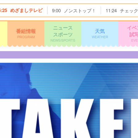
5:25
めざましテレビ
9:00
ノンストップ！
11:24
チェッ
ニュース
イベ
番組情報
天気
スポーツ
試
PROGRAM
WEATHER
NEWS/SPORTS
EVE