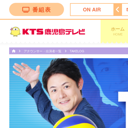
番組表
ON AIR
ッピング
4:55
ビタブリッドジャパンテレビショッピング
ホーム
HOME
アナウンサー・出演者一覧
TAKELOG