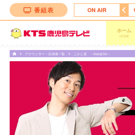
番組表
ON AIR
ング
14:50
ぽよチャンネル
14:55
ミキティダイニング
ホーム
HOME
アナウンサー・出演者一覧
こかじ道 －Kokaji Do－