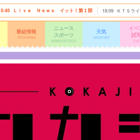
15:45
Ｌｉｖｅ Ｎｅｗｓ イット！第１部
18:09
ＫＴＳライ
ニュース
イベ
番組情報
天気
スポーツ
試
PROGRAM
WEATHER
NEWS/SPORTS
EVE