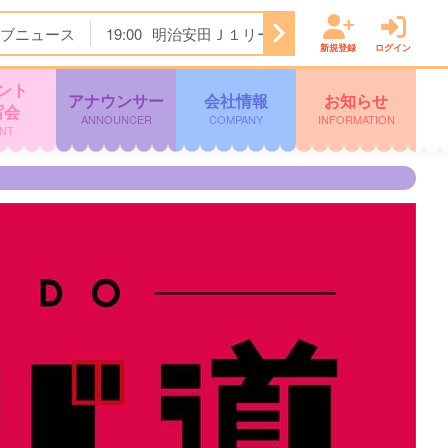
ブニュース
19:00
明治安田Ｊ１リーグ開幕戦 横浜Ｆ・マリノ
新規登録
ログイン
ント
アナウンサー
会社情報
お知らせ
写会
ANNOUNCER
COMPANY
INFORMATION
NT