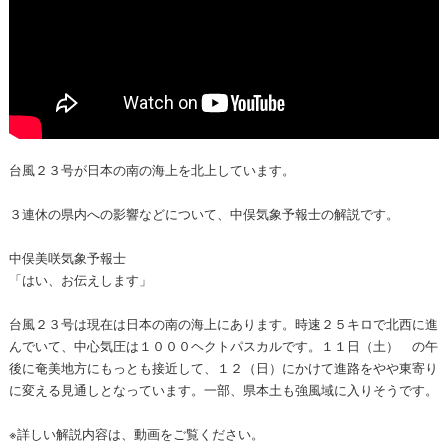
台風２３号が日本の南の海上を北上しています。
３連休の県内への影響などについて、中俣気象予報士の解説です。
中俣美咲気象予報士
「はい、お伝えします」
台風２３号は現在は日本の南の海上にあります。時速２５キロで北西に進
んでいて、中心気圧は１０００ヘクトパスカルです。１１日（土） の午
後に奄美地方にもっとも接近して、１２（日）にかけて進路をやや東寄り
に変える見通しとなっています。一部、県本土も強風域に入りそうです。
※詳しい解説内容は、動画をご覧ください。