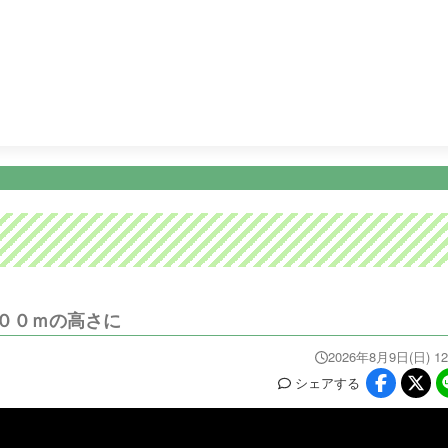
17:20
時のきらめき
17:30
ＦＮＮ Ｌｉｖｅ Ｎｅｗｓ イッ
ニュース
イベ
番組情報
天気
スポーツ
試
PROGRAM
WEATHER
NEWS/SPORTS
EVE
００ｍの高さに
2026年8月9日(日) 12
シェア
する