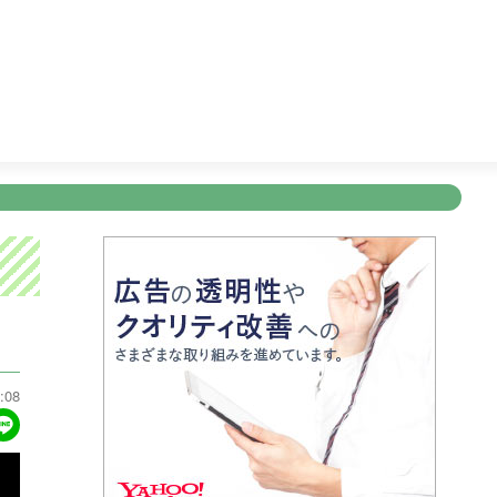
ト！
17:57
天気予報
18:00
ちびまる子ちゃん
18:30
新規登録
ログイン
ント
アナウンサー
会社情報
お知らせ
写会
ANNOUNCER
COMPANY
INFORMATION
NT
:08