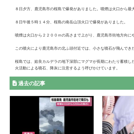
８日夕方、鹿児島市の桜島で爆発がありました。噴煙は火口から最
８日午後５時１４分、桜島の南岳山頂火口で爆発がありました。
噴煙は火口から２２００ｍの高さまで上がり、鹿児島市街地方向に
この噴火により鹿児島市の北ふ頭付近では、小さな噴石が飛んでき
桜島では、姶良カルデラの地下深部にマグマが長期にわたり蓄積し
火活動による噴石、降灰に注意するよう呼びかけています。
過去の記事