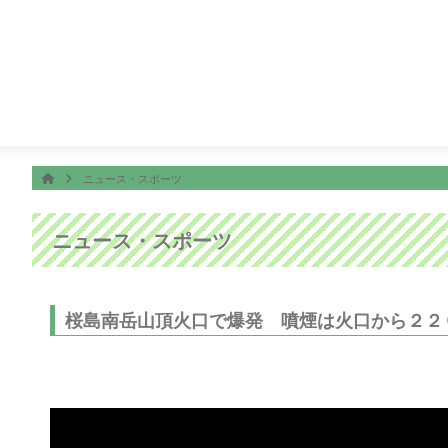
番組表
ON AIR
２０２６北海道ｍｅｉｊｉカップ Ｆｉｎａｌ Ｒｏｕｎｄ
ホーム
HOME
ニュース・スポーツ
ニュース・スポーツ
桜島南岳山頂火口で爆発 噴煙は火口から２２