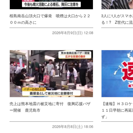
桜島南岳山頂火口で爆発 噴煙は火口から２２
3人に1人がスマ
００ｍの高さに
る！? Z世代に流
2026年8月9日(日) 12:08
売上は熊本地震の被災地に寄付 復興応援バザ
【速報】Ｈ３ロケ
ー開催 鹿児島市
１１日早朝に再延
ず」
2026年8月8日(土) 18:06