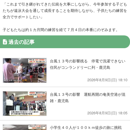
「これまで引き継がれてきた伝統を大事にしながら、今年参加する子ども
たちが遠泳大会を通して成長することを期待しながら、子供たちの練習を
全力でサポートしたい」
子どもたちは約１カ月間の練習を経て７月４日の本番にのぞみます。
過去の記事
台風１３号の影響残る 停電で洗濯できない
住民がコンランドリーに列・鹿児島
2026年8月9日(日) 18:10
台風１３号の影響 運航再開の奄美空港が混
雑・鹿児島
2026年8月9日(日) 18:05
小学生４０人が１００ｋｍ徒歩の旅に挑戦