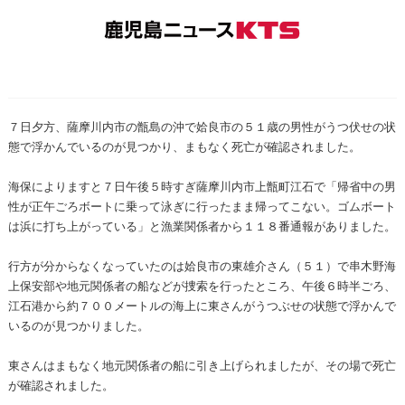
７日夕方、薩摩川内市の甑島の沖で姶良市の５１歳の男性がうつ伏せの状
態で浮かんでいるのが見つかり、まもなく死亡が確認されました。
海保によりますと７日午後５時すぎ薩摩川内市上甑町江石で「帰省中の男
性が正午ごろボートに乗って泳ぎに行ったまま帰ってこない。ゴムボート
は浜に打ち上がっている」と漁業関係者から１１８番通報がありました。
行方が分からなくなっていたのは姶良市の東雄介さん（５１）で串木野海
上保安部や地元関係者の船などが捜索を行ったところ、午後６時半ごろ、
江石港から約７００メートルの海上に東さんがうつぶせの状態で浮かんで
いるのが見つかりました。
東さんはまもなく地元関係者の船に引き上げられましたが、その場で死亡
が確認されました。