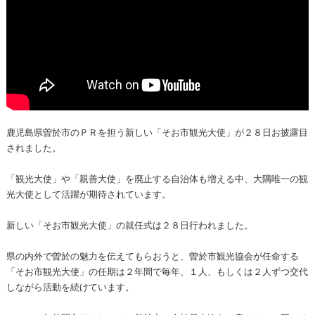
鹿児島県曽於市のＰＲを担う新しい「そお市観光大使」が２８日お披露目
されました。
「観光大使」や「親善大使」を廃止する自治体も増える中、大隅唯一の観
光大使として活躍が期待されています。
新しい「そお市観光大使」の就任式は２８日行われました。
県の内外で曽於の魅力を伝えてもらおうと、曽於市観光協会が任命する
「そお市観光大使」の任期は２年間で毎年、１人、もしくは２人ずつ交代
しながら活動を続けています。