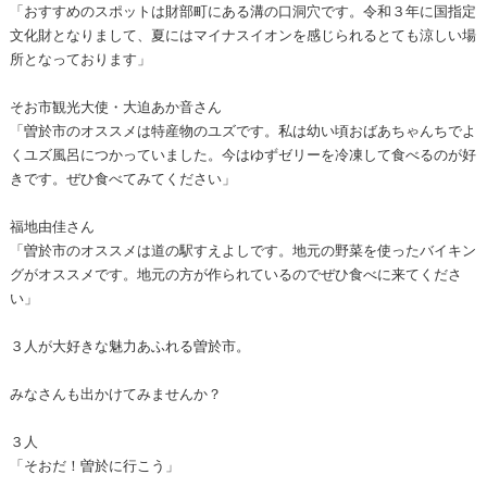
「おすすめのスポットは財部町にある溝の口洞穴です。令和３年に国指定
文化財となりまして、夏にはマイナスイオンを感じられるとても涼しい場
所となっております」
そお市観光大使・大迫あか音さん
「曽於市のオススメは特産物のユズです。私は幼い頃おばあちゃんちでよ
くユズ風呂につかっていました。今はゆずゼリーを冷凍して食べるのが好
きです。ぜひ食べてみてください」
福地由佳さん
「曽於市のオススメは道の駅すえよしです。地元の野菜を使ったバイキン
グがオススメです。地元の方が作られているのでぜひ食べに来てくださ
い」
３人が大好きな魅力あふれる曽於市。
みなさんも出かけてみませんか？
３人
「そおだ！曽於に行こう」