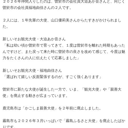
２０２６年仲間入りしたのは、曽於市の会社員大迫あか音さんと、同じく
曽於市の会社員福地由佳さんの２人です。
２人には、１年先輩の大使、山口優莉美さんからたすきがかけられまし
た。
新しいそお観光大使・大迫あか音さん
「私は幼い頃か曽於市で育ってきて、１度は曽於市を離れた時期もあった
んですけど、また戻って来た時に曽於市の良さを改めて感じて、今度は魅
力をたくさんの人に伝えたくて応募しました」
新しいそお観光大使・福地由佳さん
「選ばれて嬉しい反面緊張するのが、すごく強くあります」
曽於市に新たな大使が誕生した一方で、いま、「観光大使」や「親善大
使」を廃止する動きが広まっています。
鹿児島市は「かごしま親善大使」を２年前に廃止しました。
霧島市も２０２６年３月いっぱいで「霧島ふるさと大使」を廃止したばか
りです。