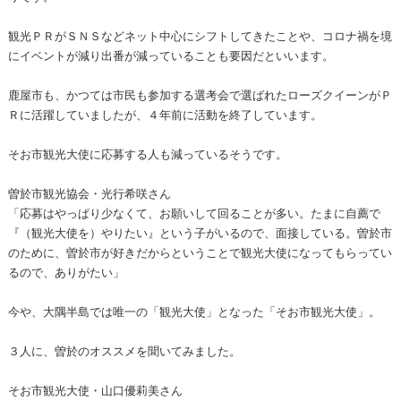
観光ＰＲがＳＮＳなどネット中心にシフトしてきたことや、コロナ禍を境
にイベントが減り出番が減っていることも要因だといいます。
鹿屋市も、かつては市民も参加する選考会で選ばれたローズクイーンがＰ
Ｒに活躍していましたが、４年前に活動を終了しています。
そお市観光大使に応募する人も減っているそうです。
曽於市観光協会・光行希咲さん
「応募はやっぱり少なくて、お願いして回ることが多い。たまに自薦で
『（観光大使を）やりたい』という子がいるので、面接している。曽於市
のために、曽於市が好きだからということで観光大使になってもらってい
るので、ありがたい」
今や、大隅半島では唯一の「観光大使」となった「そお市観光大使」。
３人に、曽於のオススメを聞いてみました。
そお市観光大使・山口優莉美さん