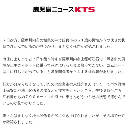
７日夕方、薩摩川内市の甑島の沖で姶良市の５１歳の男性がうつ伏せの状
態で浮かんでいるのが見つかり、まもなく死亡が確認されました。
海保によりますと７日午後５時すぎ薩摩川内市上甑町江石で「帰省中の男
性が正午ごろボートに乗って泳ぎに行ったまま帰ってこない。ゴムボート
は浜に打ち上がっている」と漁業関係者から１１８番通報がありました。
行方が分からなくなっていたのは姶良市の東雄介さん（５１）で串木野海
上保安部や地元関係者の船などが捜索を行ったところ、午後６時半ごろ、
江石港から約７００メートルの海上に東さんがうつぶせの状態で浮かんで
いるのが見つかりました。
東さんはまもなく地元関係者の船に引き上げられましたが、その場で死亡
が確認されました。