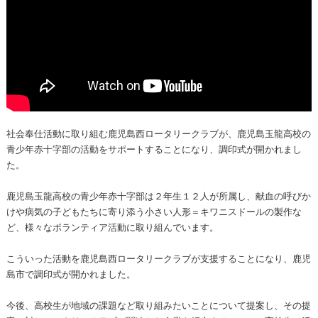
社会奉仕活動に取り組む鹿児島西ロータリークラブが、鹿児島玉龍高校の
青少年赤十字部の活動をサポートすることになり、調印式が開かれまし
た。
鹿児島玉龍高校の青少年赤十字部は２年生１２人が所属し、献血の呼びか
けや病気の子どもたちに寄り添う小さい人形＝キワニスドールの製作な
ど、様々なボランティア活動に取り組んでいます。
こういった活動を鹿児島西ロータリークラブが支援することになり、鹿児
島市で調印式が開かれました。
今後、高校生が地域の課題など取り組みたいことについて提案し、その提