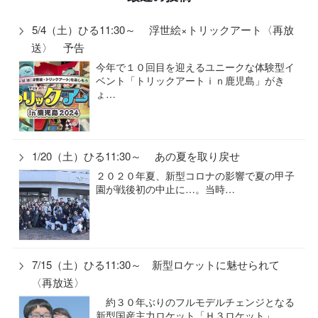
5/4（土）ひる11:30～ 浮世絵×トリックアート〈再放
送〉 予告
今年で１０回目を迎えるユニークな体験型イ
ベント「トリックアートｉｎ鹿児島」がき
ょ…
1/20（土）ひる11:30～ あの夏を取り戻せ
２０２０年夏、新型コロナの影響で夏の甲子
園が戦後初の中止に…。当時…
7/15（土）ひる11:30～ 新型ロケットに魅せられて
〈再放送〉
約３０年ぶりのフルモデルチェンジとなる
新型国産主力ロケット「Ｈ３ロケット」。