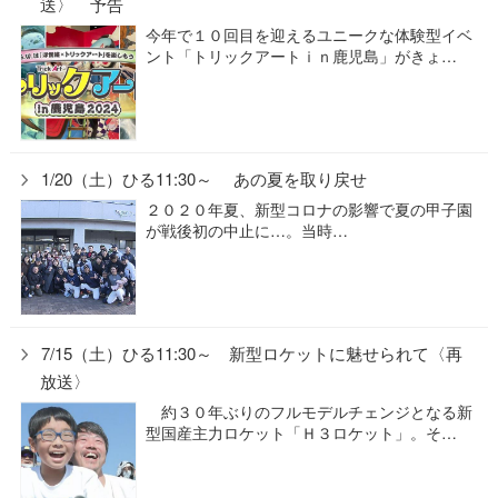
送〉 予告
今年で１０回目を迎えるユニークな体験型イベ
ント「トリックアートｉｎ鹿児島」がきょ…
1/20（土）ひる11:30～ あの夏を取り戻せ
２０２０年夏、新型コロナの影響で夏の甲子園
が戦後初の中止に…。当時…
7/15（土）ひる11:30～ 新型ロケットに魅せられて〈再
放送〉
約３０年ぶりのフルモデルチェンジとなる新
型国産主力ロケット「Ｈ３ロケット」。そ…