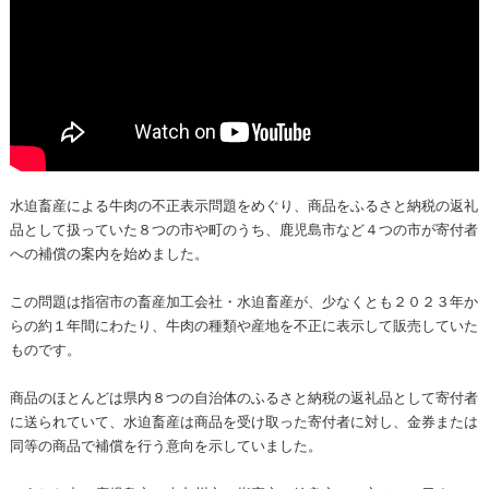
水迫畜産による牛肉の不正表示問題をめぐり、商品をふるさと納税の返礼
品として扱っていた８つの市や町のうち、鹿児島市など４つの市が寄付者
への補償の案内を始めました。
この問題は指宿市の畜産加工会社・水迫畜産が、少なくとも２０２３年か
らの約１年間にわたり、牛肉の種類や産地を不正に表示して販売していた
ものです。
商品のほとんどは県内８つの自治体のふるさと納税の返礼品として寄付者
に送られていて、水迫畜産は商品を受け取った寄付者に対し、金券または
同等の商品で補償を行う意向を示していました。