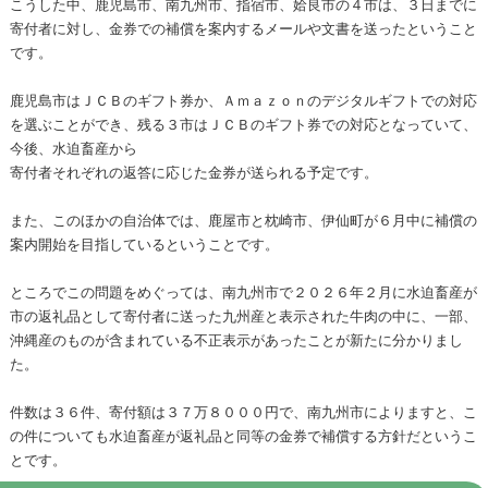
こうした中、鹿児島市、南九州市、指宿市、姶良市の４市は、３日までに
寄付者に対し、金券での補償を案内するメールや文書を送ったということ
です。
鹿児島市はＪＣＢのギフト券か、Ａｍａｚｏｎのデジタルギフトでの対応
を選ぶことができ、残る３市はＪＣＢのギフト券での対応となっていて、
今後、水迫畜産から
寄付者それぞれの返答に応じた金券が送られる予定です。
また、このほかの自治体では、鹿屋市と枕崎市、伊仙町が６月中に補償の
案内開始を目指しているということです。
ところでこの問題をめぐっては、南九州市で２０２６年２月に水迫畜産が
市の返礼品として寄付者に送った九州産と表示された牛肉の中に、一部、
沖縄産のものが含まれている不正表示があったことが新たに分かりまし
た。
件数は３６件、寄付額は３７万８０００円で、南九州市によりますと、こ
の件についても水迫畜産が返礼品と同等の金券で補償する方針だというこ
とです。