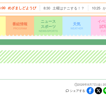
6:00
めざましどようび
8:30
土曜はナニする！？
10:25
ニュース
イベ
番組情報
天気
スポーツ
試
PROGRAM
WEATHER
NEWS/SPORTS
EVE
2026年8月7日(金) 20
シェア
する