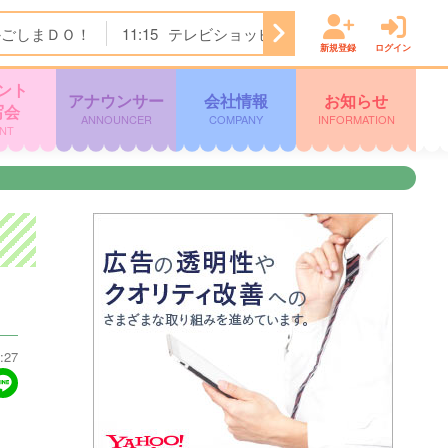
かごしまＤＯ！
11:15
テレビショッピング
11:45
ぽよチャ
新規登録
ログイン
ント
アナウンサー
会社情報
お知らせ
写会
ANNOUNCER
COMPANY
INFORMATION
NT
:27