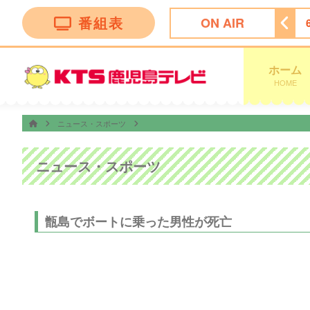
番組表
ON AIR
ィーニーズテレビショッピング
5:30
ＴＨＥフィッシング
ホーム
HOME
ニュース・スポーツ
ニュース・スポーツ
甑島でボートに乗った男性が死亡