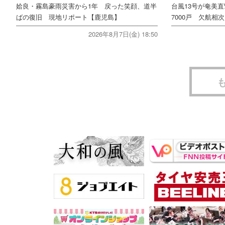
姶良・霧島豪雨災害から1年 戻った笑顔、道半
台風13号が奄美
ばの復旧 現地リポート【鹿児島】
7000戸 欠航相
2026年8月7日(金) 18:50