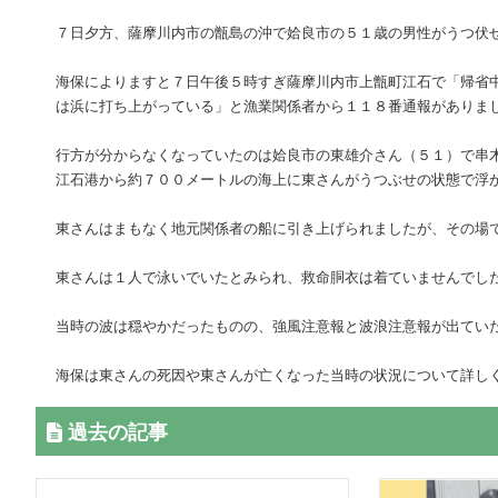
７日夕方、薩摩川内市の甑島の沖で姶良市の５１歳の男性がうつ伏
海保によりますと７日午後５時すぎ薩摩川内市上甑町江石で「帰省
は浜に打ち上がっている」と漁業関係者から１１８番通報がありま
行方が分からなくなっていたのは姶良市の東雄介さん（５１）で串
江石港から約７００メートルの海上に東さんがうつぶせの状態で浮
東さんはまもなく地元関係者の船に引き上げられましたが、その場
東さんは１人で泳いでいたとみられ、救命胴衣は着ていませんでし
当時の波は穏やかだったものの、強風注意報と波浪注意報が出てい
海保は東さんの死因や東さんが亡くなった当時の状況について詳し
過去の記事