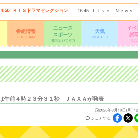
14:50
ＫＴＳドラマセレクション
15:45
Ｌｉｖｅ Ｎｅｗｓ 
ニュース
イベ
番組情報
天気
スポーツ
試
PROGRAM
WEATHER
NEWS/SPORTS
EVE
は午前４時２３分３１秒 ＪＡＸＡが発表
2026年8月10日(月) 12
シェア
する