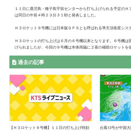
１１日に鹿児島・種子島宇宙センターから打ち上げられる予定のＨ
は同日の午前４時２３分３１秒と発表しました。
Ｈ３ロケット９号機には日本版ＧＰＳとも呼ばれる準天頂衛星シス
Ｈ３ロケットの打ち上げは６月の６号機以来となります。６号機は
げられましたが、今回の９号機は本体両脇に２基の補助ロケットを
過去の記事
【Ｈ３ロケット９号機】１１日の打ち上げ時刻
台風13号が中国