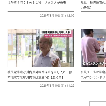
は午前４時２３分３１秒 ＪＡＸＡが発表
注意 鹿児島市の
の天気】
2026年8月10日(月) 12:06
社民党県連が川内原発稼働停止を申し入れ 熊
台風１３号の影響
本地震で薩摩川内市は震度5強【鹿児島】
民がコンランドリ
2026年8月10日(月) 11:25