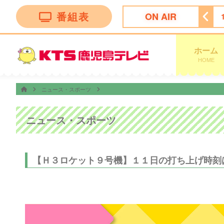
番組表
ON AIR
テレビショッピング
14:20
新甲賀漢方テレビショッピング
ホーム
HOME
ニュース・スポーツ
ニュース・スポーツ
【Ｈ３ロケット９号機】１１日の打ち上げ時刻