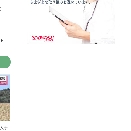
）
上
 人手