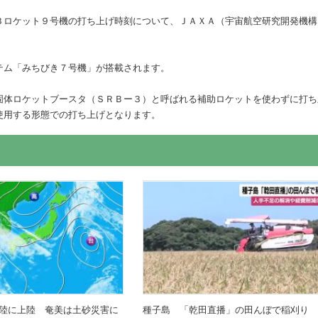
３ロケット９号機の打ち上げ時刻について、ＪＡＸＡ（宇宙航空研究開発機構
テム「みちびき７号機」が搭載されます。
固体ロケットブースタ（ＳＲＢー３）と呼ばれる補助ロケットを使わずに打ち
使用する形態での打ち上げとなります。
大陸に上陸 奄美は土砂災害に
種子島 「乾田直播」の田んぼで稲刈り