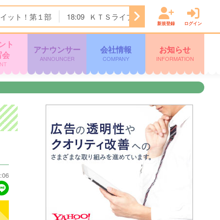
イット！第１部
18:09
ＫＴＳライブニュース
19:00
映画
新規登録
ログイン
ント
アナウンサー
会社情報
お知らせ
写会
ANNOUNCER
COMPANY
INFORMATION
NT
:06