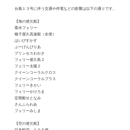
台風１３号に伴う交通や停電などの影響は以下の通りです。
【海の便欠航】
垂水フェリー
種子屋久高速船（全便）
はいびすかす
ぶーげんびりあ
プリンセスわかさ
フェリー屋久島２
フェリー太陽２
クイーンコーラルクロス
クイーンコーラルプラス
フェリーきかい
フェリーかけろま
定期船せとなみ
さんふらわあ
フェリーみしま
【空の便欠航】
日本航空 １０５便