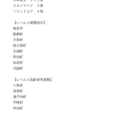
スカイマーク ４便
ソラシドエア ４便
【レベル４避難指示】
奄美市
龍郷町
大和村
徳之島町
天城町
和泊町
知名町
与論町
【レベル３高齢者等避難】
十島村
喜界町
瀬戸内町
宇検村
伊仙町