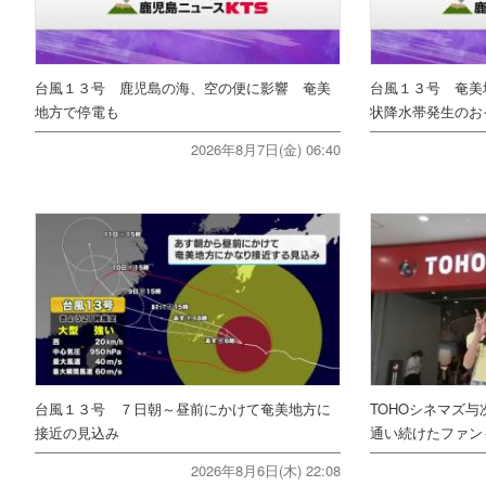
台風１３号 鹿児島の海、空の便に影響 奄美
台風１３号 奄美
地方で停電も
状降水帯発生のお
2026年8月7日(金) 06:40
台風１３号 ７日朝～昼前にかけて奄美地方に
TOHOシネマズ与
接近の見込み
通い続けたファ
2026年8月6日(木) 22:08