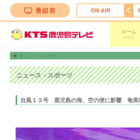
番組表
ON AIR
ッピング
4:55
ビタブリッドジャパンテレビショッピング
ホーム
HOME
ニュース・スポーツ
ニュース・スポーツ
台風１３号 鹿児島の海、空の便に影響 奄美