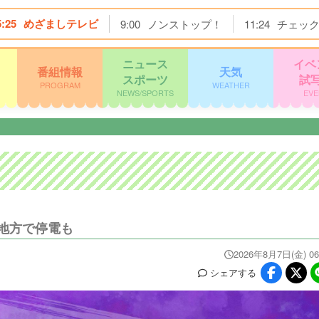
5:25
めざましテレビ
9:00
ノンストップ！
11:24
チェッ
ニュース
イベ
番組情報
天気
スポーツ
試
PROGRAM
WEATHER
NEWS/SPORTS
EVE
地方で停電も
2026年8月7日(金) 06
シェア
する