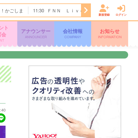
ク！かごしま
11:30
ＦＮＮ Ｌｉｖｅ Ｎｅｗｓ ｄａｙｓ
新規登録
ログイン
ント
アナウンサー
会社情報
お知らせ
写会
ANNOUNCER
COMPANY
INFORMATION
NT
:40