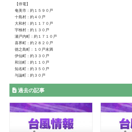
【停電】
奄美市：約１５９０戸
十島村：約４０戸
大和村：約１１７０戸
宇検村：約１３０戸
瀬戸内町：約１７１０戸
喜界町：約２８２０戸
徳之島町：１０戸未満
伊仙町：約３３０戸
和泊町：約１１０戸
知名町：約３５０戸
与論町：約３０戸
過去の記事