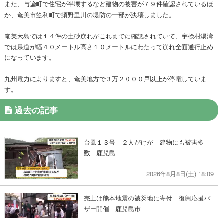
また、与論町で住宅が半壊するなど建物の被害が７９件確認されているほ
か、奄美市笠利町で須野里川の堤防の一部が決壊しました。
奄美大島では１４件の土砂崩れがこれまでに確認されていて、宇検村湯湾
では県道が幅４０メートル高さ１０メートルにわたって崩れ全面通行止め
になっています。
九州電力によりますと、奄美地方で３万２０００戸以上が停電していま
す。
過去の記事
台風１３号 ２人がけが 建物にも被害多
数 鹿児島
2026年8月8日(土) 18:09
売上は熊本地震の被災地に寄付 復興応援バ
ザー開催 鹿児島市