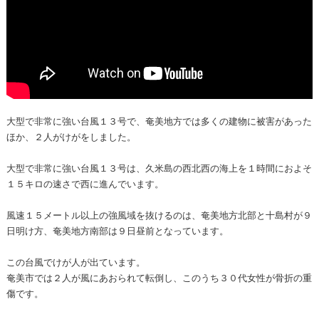
大型で非常に強い台風１３号で、奄美地方では多くの建物に被害があった
ほか、２人がけがをしました。
大型で非常に強い台風１３号は、久米島の西北西の海上を１時間におよそ
１５キロの速さで西に進んでいます。
風速１５メートル以上の強風域を抜けるのは、奄美地方北部と十島村が９
日明け方、奄美地方南部は９日昼前となっています。
この台風でけが人が出ています。
奄美市では２人が風にあおられて転倒し、このうち３０代女性が骨折の重
傷です。