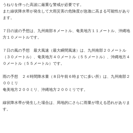
うねりを伴った高波に厳重な警戒が必要です。
また線状降水帯が発生して大雨災害の危険度が急激に高まる可能性があり
ます。
７日の波の予想は、九州南部８メートル、奄美地方１１メートル、沖縄地
方１０メートルです。
７日の風の予想 最大風速（最大瞬間風速）は、九州南部２０メートル
（３０メートル）、奄美地方４０メートル（５５メートル）、沖縄地方４
０メートル（５５メートル）です。
雨の予想 ２４時間降水量（８日午前６時までに多い所）は、九州南部２
００ミリ
奄美地方２００ミリ、沖縄地方２００ミリです。
線状降水帯が発生した場合は、局地的にさらに雨量が増える恐れがありま
す。