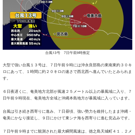
台風13号 7日午前9時推定
大型で強い台風１３号は、７日午前９時には沖永良部島の東南東約３０キ
ロにあって、１時間に約２０キロの速さで西北西へ進んでいたとみられま
す。
６日夜遅くに、奄美地方北部が風速２５メートル以上の暴風域に入り、７
日午前９時現在、奄美地方全域と沖縄本島地方が暴風域に入っています。
台風は引き続き西寄りに進み、７日昼頃、強い勢力を維持したまま沖縄・
奄美にかなり接近し、９日にかけて東シナ海を西寄りに進む見込みです。
７日午前９時までに観測された最大瞬間風速は、徳之島天城町４１．２メ