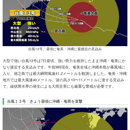
台風13号、昼頃に奄美・沖縄に最接近の見込み
大型で強い台風13号は7日昼頃、強い勢力を維持したまま沖縄・奄美にか
なり接近する見込みです。午前9時現在、奄美全域と沖縄本島が暴風域に
入り、徳之島では最大瞬間風速41.2メートルを観測しました。奄美・沖縄
地方では最大風速40メートル、波の高さ10〜11メートルに達する見込み
で、線状降水帯の発生による大雨災害にも厳重な警戒が必要です。
台風１３号 きょう昼頃に沖縄・奄美を直撃