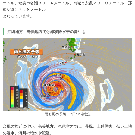
ートル、奄美市名瀬３９．４メートル、南城市糸数２９．０メートル、那
覇空港２７．８メートル
となっています。
沖縄地方、奄美地方では線状降水帯の発生も
雨と風の予想 7日12時推定
台風の接近に伴い、奄美地方、沖縄地方では、暴風、土砂災害、低い土地
の浸水、河川の増水や氾濫、