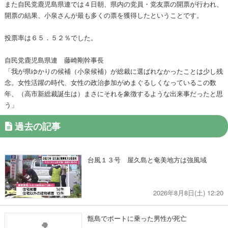
また自民党鹿児島県連では４日朝、県内の党員・党友票の開票が行われ、
開票の結果、小泉さんが最も多くの票を獲得したということです。
投票率は６５．５２％でした。
自民党鹿児島県連 藤崎剛幹事長
「我が県ゆかりの候補（小泉候補）が総裁に選ばれなかったことは少し残
念。女性活躍の時代、女性の政治参加がめまぐるしくなっているこの数
年、（高市新総裁誕生は）まさにそれを象徴するような出来事だったと思
う」
過去の記事
台風１３号 屋久島と奄美地方は強風域
2026年8月8日(土) 12:20
甑島でボートに乗った男性が死亡