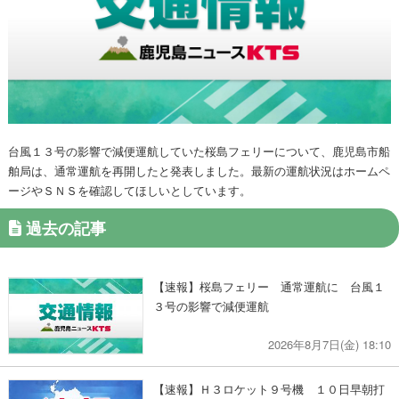
台風１３号の影響で減便運航していた桜島フェリーについて、鹿児島市船
舶局は、通常運航を再開したと発表しました。最新の運航状況はホームペ
ージやＳＮＳを確認してほしいとしています。
過去の記事
【速報】桜島フェリー 通常運航に 台風１
３号の影響で減便運航
2026年8月7日(金) 18:10
【速報】Ｈ３ロケット９号機 １０日早朝打