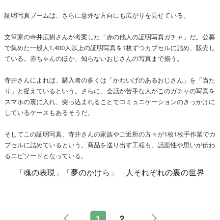
証明写真ブームは、さらに意外な方向にも広がりを見せている。
文筆家の寺井広樹さんが考案した「赤の他人の証明写真ガチャ」だ。公募
で集めた一般人1,400人以上の証明写真を1枚ずつカプセルに詰め、販売し
ている。赤ちゃんのほか、知らないおじさんの写真まで揃う。
寺井さんによれば、購入者の多くは「かわいげのあるおじさん」を「当た
り」と捉えているという。さらに、会話が苦手な人がこのガチャの写真を
スマホの裏に入れ、突っ込まれることでコミュニケーションのきっかけに
しているケースもあるそうだ。
そしてこの証明写真、寺井さんの家族やご近所の方々が1枚1枚手作業でカ
プセルに詰めているという。商品を送り出す工程も、話題性や思いが伝わ
るエピソードとなっている。
「魂の表現」「夢のかけら」 人それぞれの裏の世界
1
2