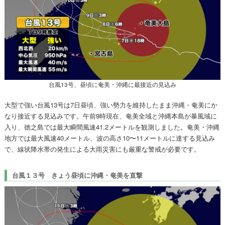
台風13号、昼頃に奄美・沖縄に最接近の見込み
大型で強い台風13号は7日昼頃、強い勢力を維持したまま沖縄・奄美にか
なり接近する見込みです。午前9時現在、奄美全域と沖縄本島が暴風域に
入り、徳之島では最大瞬間風速41.2メートルを観測しました。奄美・沖縄
地方では最大風速40メートル、波の高さ10〜11メートルに達する見込み
で、線状降水帯の発生による大雨災害にも厳重な警戒が必要です。
台風１３号 きょう昼頃に沖縄・奄美を直撃