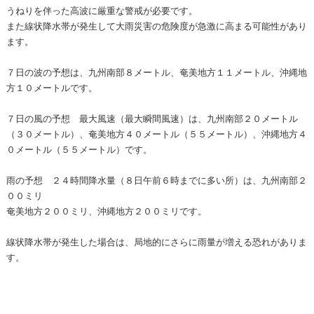
うねりを伴った高波に厳重な警戒が必要です。
また線状降水帯が発生して大雨災害の危険度が急激に高まる可能性があり
ます。
７日の波の予想は、九州南部８メートル、奄美地方１１メートル、沖縄地
方１０メートルです。
７日の風の予想 最大風速（最大瞬間風速）は、九州南部２０メートル
（３０メートル）、奄美地方４０メートル（５５メートル）、沖縄地方４
０メートル（５５メートル）です。
雨の予想 ２４時間降水量（８日午前６時までに多い所）は、九州南部２
００ミリ
奄美地方２００ミリ、沖縄地方２００ミリです。
線状降水帯が発生した場合は、局地的にさらに雨量が増える恐れがありま
す。