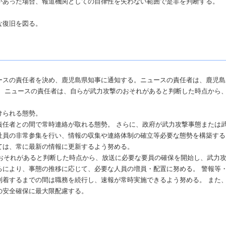
があった場合、報道機関としての自律性を失わない範囲で是非を判断する。
な復旧を図る。
ースの責任者を決め、鹿児島県知事に通知する。ニュースの責任者は、鹿児島
。 ニュースの責任者は、自らが武力攻撃のおそれがあると判断した時点から
けられる態勢。
責任者との間で常時連絡が取れる態勢。 さらに、政府が武力攻撃事態または
社員の非常参集を行い、情報の収集や連絡体制の確立等必要な態勢を構築する
ては、常に最新の情報に更新するよう努める。
おそれがあると判断した時点から、放送に必要な要員の確保を開始し、武力
ろにより、事態の推移に応じて、必要な人員の増員・配置に努める。 警報等
到着するまでの間は職務を続行し、速報が常時実施できるよう努める。 また
の安全確保に最大限配慮する。