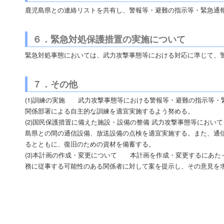
鹿児島県との連絡リストを共有し、警報等・避難の指示等・緊急通
６．緊急対処保護措置の実施について
緊急対処事態においては、武力攻撃事態等における対応に準じて、
７．その他
(1)訓練の実施 武力攻撃事態等における警報等・避難の指示等・
関係部署による自主的な訓練を適宜実施するよう努める。
(2)国民保護措置に備えた施設・設備の整備 武力攻撃事態等にお
島県との間の通信設備、放送設備の点検を適宜実施する。また、通
るとともに、復旧のための資材を備蓄する。
(3)本計画の作成・変更について 本計画を作成・変更するにあた
務に従事する可能性のある関係者に対して案を提示し、その意見を