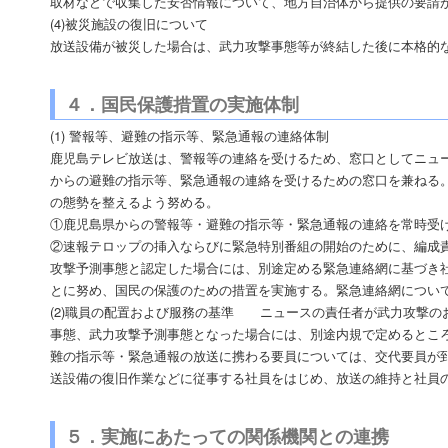
取材などで収集した安否情報について、地方自治体から提供の要請
(4)被災施設の復旧について
放送設備が被災した場合は、武力攻撃事態等が終結した後に本格的
４．国民保護措置の実施体制
(1) 警報等、避難の指示等、緊急通報の連絡体制
鹿児島テレビ放送は、警報等の連絡を受けるため、窓口としてニュ
からの避難の指示等、緊急通報の連絡を受けるための窓口を兼ねる
の態勢を整えるよう努める。
①鹿児島県からの警報等・避難の指示等・緊急通報の連絡を常時受
②速報テロップの挿入ならびに緊急特別番組の開始のために、編成
攻撃予測事態と認定した場合には、別途定める緊急連絡網に基づき
とに努め、国民の保護のための措置を実施する。緊急連絡網につい
(2)職員の配置および服務の基準 ニュースの責任者が武力攻撃の
事態、武力攻撃予測事態となった場合には、別途内規で定めるとこ
難の指示等・緊急通報の放送に携わる要員については、交代要員が
送設備の復旧作業などに従事する社員をはじめ、放送の維持と社員
５．実施にあたっての関係機関との連携