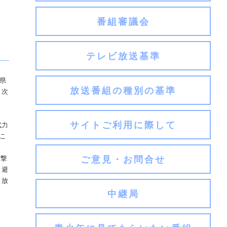
番組審議会
テレビ放送基準
県
放送番組の種別の基準
、次
サイトご利用に際して
武力
こ
ご意見・お問合せ
攻撃
・避
、放
中継局