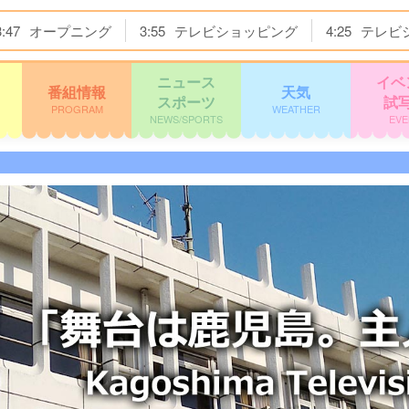
3:47
オープニング
3:55
テレビショッピング
4:25
テレビ
ニュース
イベ
番組情報
天気
スポーツ
試
PROGRAM
WEATHER
NEWS/SPORTS
EVE