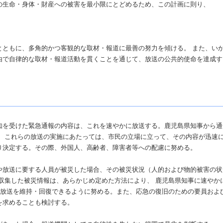
の生命・身体・財産への被害を最小限にとどめるため、この計画に則り、
とともに、多角的かつ客観的な取材・報道に最善の努力を傾ける。 また、い
由で自律的な取材・報道活動を貫くことを通じて、放送の公共的使命を達成す
知を受けた緊急通報の内容は、これを速やかに放送する。鹿児島県知事から通
。 これらの放送の実施にあたっては、市民の立場に立って、その内容が迅速
り決定する。その際、外国人、高齢者、障害者等への配慮に努める。
や放送に要する人員が被災した場合、その被災状況（人的および物的被害の状
収集した被災情報は、あらかじめ定めた方法により、 鹿児島県知事に速やか
、放送を維持・回復できるように努める。また、応急の復旧のための要員およ
を求めることも検討する。