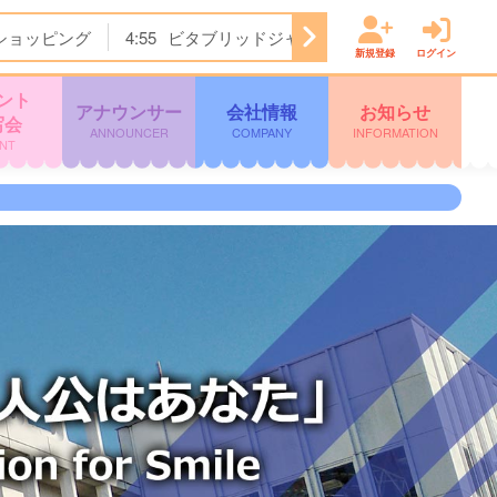
ショッピング
4:55
ビタブリッドジャパンテレビショッピング
新規登録
ログイン
ント
アナウンサー
会社情報
お知らせ
写会
ANNOUNCER
COMPANY
INFORMATION
NT